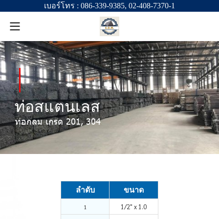
เบอร์โทร :
086-339-9385
,
02-408-7370-1
ท่อสแตนเลส
ท่อกลม เกรด 201, 304
ลำดับ
ขนาด
1/2" x 1.0
1