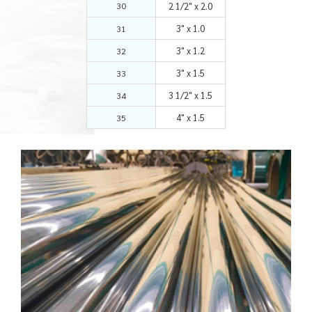
2 1/2" x 2.0
30
3" x 1.0
31
3" x 1.2
32
3" x 1.5
33
3 1/2" x 1.5
34
4" x 1.5
35