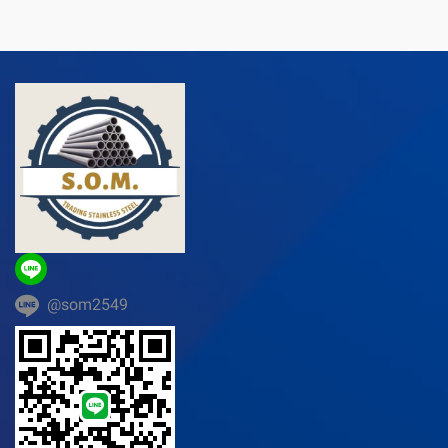
@som2549